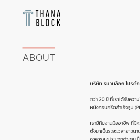
Skip
Skip
Skip
Skip
to
to
to
to
right
main
secondary
footer
header
content
navigation
navigation
Precast
Concrete,
GRC,
ABOUT
Precast
Cornice,
Ventilation
Block,
Concrete
บริษัท ธนาบล็อก โปรด
Pile,
Concrete
กว่า 20 ปี ที่เราได้รับค
Products
ผนังคอนกรีตสำเร็จรูป (
เรามีทีมงานมืออาชีพ ที่
ตั้งมาเป็นระยะเวลายาวน
อาคารสูงประเภทต่างๆ เป